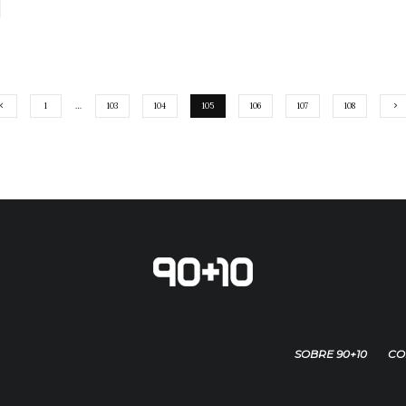
1
…
103
104
105
106
107
108
SOBRE 90+10
CO