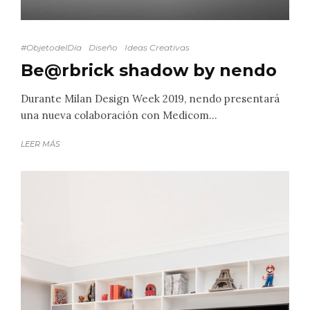
#ObjetodelDía
Diseño
Ideas Creativas
Be@rbrick shadow by nendo
Durante Milan Design Week 2019, nendo presentará
una nueva colaboración con Medicom...
LEER MÁS