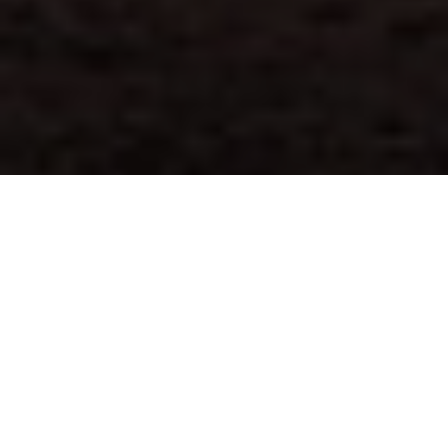
La intervención se ubica en la zona
Oeste de la parcela, paralela a una
traza de más de un quilómetro de
longitud, orientada a sur y protegida
del sol de poniente por una masa de
vegetación, liberando así la zona más
fértil para dar continuidad a la
actividad agrícola existente.