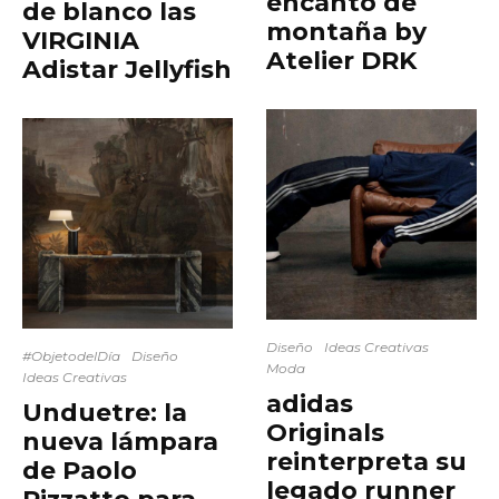
encanto de
de blanco las
montaña by
VIRGINIA
Atelier DRK
Adistar Jellyfish
Diseño
Ideas Creativas
#ObjetodelDía
Diseño
Moda
Ideas Creativas
adidas
Unduetre: la
Originals
nueva lámpara
reinterpreta su
de Paolo
legado runner