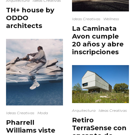
Arquitectura
Ideas Creativas
TH+ house by
ODDO
Ideas Creativas
Wellness
architects
La Caminata
Avon cumple
20 años y abre
inscripciones
Arquitectura
Ideas Creativas
Ideas Creativas
Moda
Retiro
Pharrell
TerraSense con
Williams viste