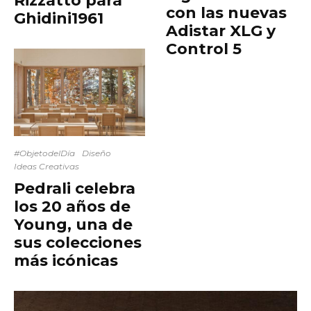
Rizzatto para
con las nuevas
Ghidini1961
Adistar XLG y
Control 5
#ObjetodelDía
Diseño
Ideas Creativas
Pedrali celebra
los 20 años de
Young, una de
sus colecciones
más icónicas