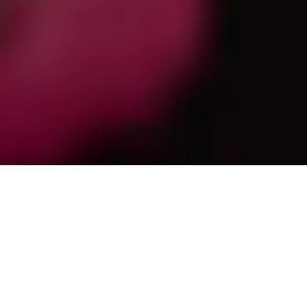
¿Usás calzado específico para
levantar peso? Deberías… Te
explicamos por qué adidas lanzó las
Dropset 3.
A partir de una investigación global, adidas descubrió