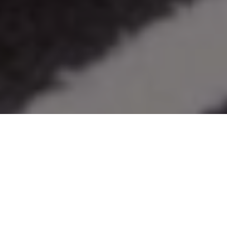
La marca deportiva presenta en
Argentina una colección desarrollada
específicamente para HYROX, la
disciplina que combina running y
entrenamiento funcional y que tendrá
su primera competencia oficial en
Buenos Aires.