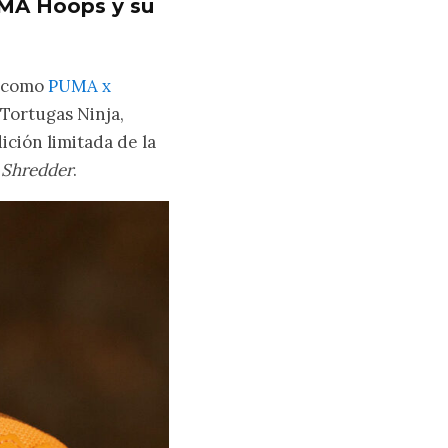
UMA Hoops y su
, como
PUMA x
s Tortugas Ninja,
ción limitada de la
 Shredder
.