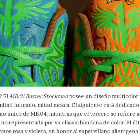
? El
MB.01 Baxter Stockman
posee un diseño multicolor 
o mitad humano, mitad mosca. El siguiente está dedicado
ño único de MB.04; mientras que el tercero se refiere 
no representada por su clásica bandana de color. El úl
tonos rosa y violeta, en honor al supervillano alienígena