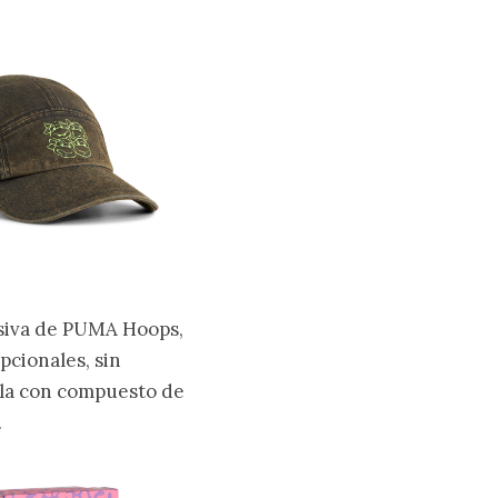
usiva de PUMA Hoops,
cionales, sin
uela con compuesto de
.