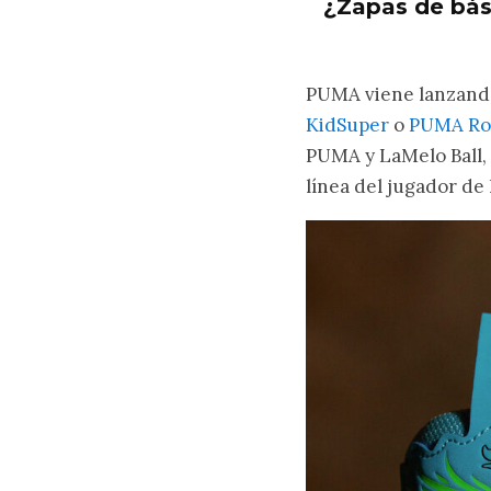
¿Zapas de bás
PUMA viene lanzando
KidSuper
o
PUMA Roa
PUMA y LaMelo Ball, 
línea del jugador de 