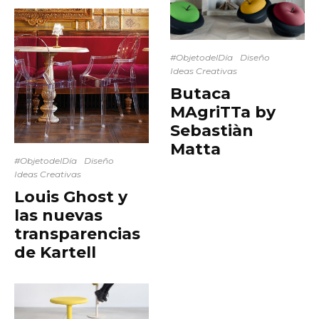
#ObjetodelDía
Diseño
Ideas Creativas
Butaca
MAgriTTa by
Sebastiàn
Matta
#ObjetodelDía
Diseño
Ideas Creativas
Louis Ghost y
las nuevas
transparencias
de Kartell