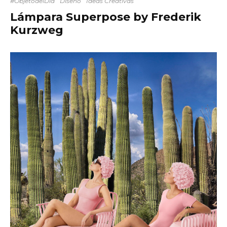
#ObjetodelDía
Diseño
Ideas Creativas
Lámpara Superpose by Frederik
Kurzweg