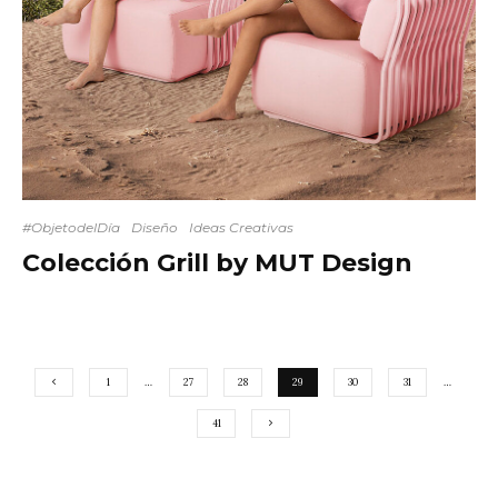
#ObjetodelDía
Diseño
Ideas Creativas
Colección Grill by MUT Design
1
…
27
28
29
30
31
…
41