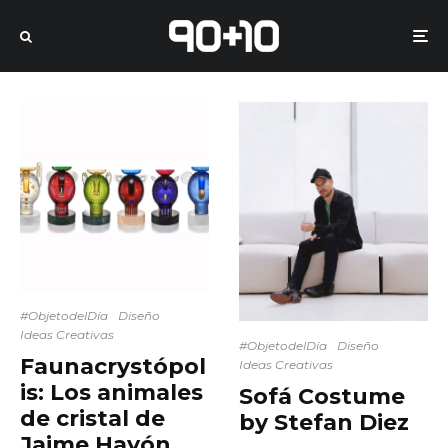
#ObjetodelDía
Diseño
Ideas Creativas
#ObjetodelDía
Diseño
Faunacrystópol
Ideas Creativas
is: Los animales
Sofá Costume
de cristal de
by Stefan Diez
Jaime Hayón