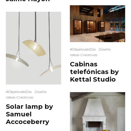
#ObjetodelDía
Diseño
Ideas Creativas
Cabinas
telefónicas by
Kettal Studio
#ObjetodelDía
Diseño
Ideas Creativas
Solar lamp by
Samuel
Accoceberry