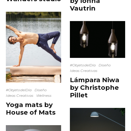
by Ionna
Vautrin
#ObjetodelDía
Diseño
Ideas Creativas
Lámpara Niwa
by Christophe
#ObjetodelDía
Diseño
Pillet
Ideas Creativas
Wellness
Yoga mats by
House of Mats