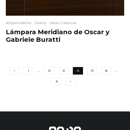
#ObjetodelDía
Diseño
Ideas Creativas
Lámpara Meridiano de Oscar y
Gabriele Buratti
1
…
32
33
34
35
36
…
41