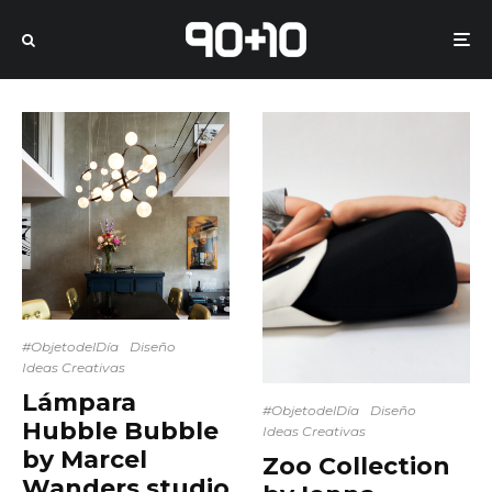
#ObjetodelDía
Diseño
Ideas Creativas
Lámpara
#ObjetodelDía
Diseño
Hubble Bubble
Ideas Creativas
by Marcel
Zoo Collection
Wanders studio