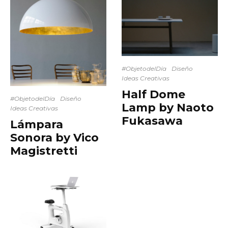
#ObjetodelDía
Diseño
Ideas Creativas
Half Dome
#ObjetodelDía
Diseño
Lamp by Naoto
Ideas Creativas
Fukasawa
Lámpara
Sonora by Vico
Magistretti