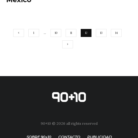
1
…
10
11
12
13
14
90+10 © 2026 all rights reserved
SOBRE 90+10
CONTACTO
PUBLICIDAD