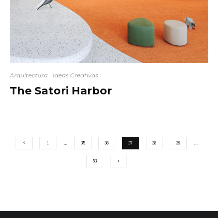
Arquitectura
Ideas Creativas
The Satori Harbor
1
…
35
36
37
38
39
…
53